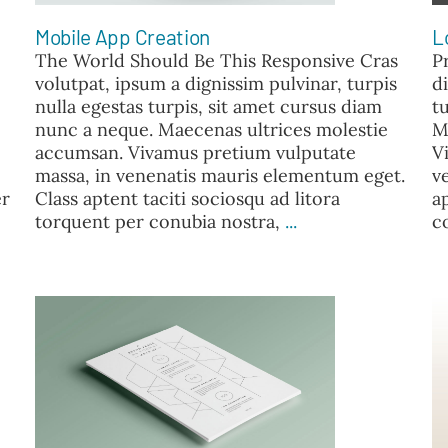
VIDEOS
Mobile App Creation
L
FAQ
The World Should Be This Responsive Cras
P
TAKE ACTION
volutpat, ipsum a dignissim pulvinar, turpis
d
nulla egestas turpis, sit amet cursus diam
t
nunc a neque. Maecenas ultrices molestie
M
accumsan. Vivamus pretium vulputate
V
massa, in venenatis mauris elementum eget.
v
er
Class aptent taciti sociosqu ad litora
a
torquent per conubia nostra,
...
c