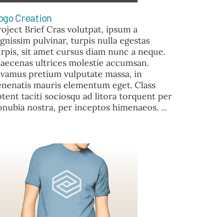
ogo Creation
roject Brief Cras volutpat, ipsum a
ignissim pulvinar, turpis nulla egestas
urpis, sit amet cursus diam nunc a neque.
aecenas ultrices molestie accumsan.
ivamus pretium vulputate massa, in
enenatis mauris elementum eget. Class
ptent taciti sociosqu ad litora torquent per
onubia nostra, per inceptos himenaeos.
...