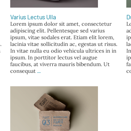
Varius Lectus Ulla
D
Lorem ipsum dolor sit amet, consectetur
L
adipiscing elit. Pellentesque sed varius
a
ipsum, vitae sodales erat. Etiam elit lorem,
i
.
lacinia vitae sollicitudin ac, egestas ut risus.
la
n
In vitae nulla eu odio vehicula ultrices in in
In
ipsum. In porttitor lectus vel augue
i
faucibus, at viverra mauris bibendum. Ut
f
consequat
...
c