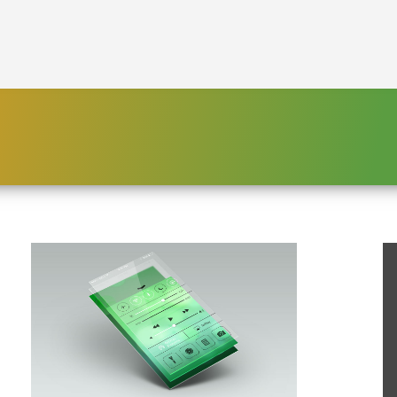
HOME
PLATFORM
ENDING POVERTY
DECLARATION
CONSTITUTION
FBNL®
HumanECard®
FAIR TAX PLAN
BLOG