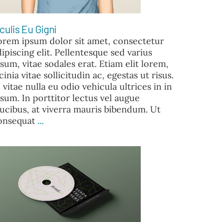
aculis Eu Gigni
orem ipsum dolor sit amet, consectetur
dipiscing elit. Pellentesque sed varius
psum, vitae sodales erat. Etiam elit lorem,
cinia vitae sollicitudin ac, egestas ut risus.
 vitae nulla eu odio vehicula ultrices in in
psum. In porttitor lectus vel augue
aucibus, at viverra mauris bibendum. Ut
onsequat
...