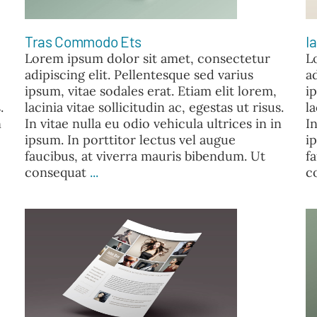
Tras Commodo Ets
I
Lorem ipsum dolor sit amet, consectetur
L
adipiscing elit. Pellentesque sed varius
a
ipsum, vitae sodales erat. Etiam elit lorem,
i
.
lacinia vitae sollicitudin ac, egestas ut risus.
la
n
In vitae nulla eu odio vehicula ultrices in in
In
ipsum. In porttitor lectus vel augue
i
faucibus, at viverra mauris bibendum. Ut
f
consequat
...
c